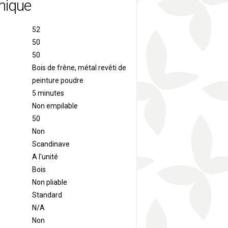
nique
52
50
50
Bois de frêne, métal revêti de
peinture poudre
5 minutes
Non empilable
50
Non
Scandinave
A l'unité
Bois
Non pliable
Standard
N/A
Non