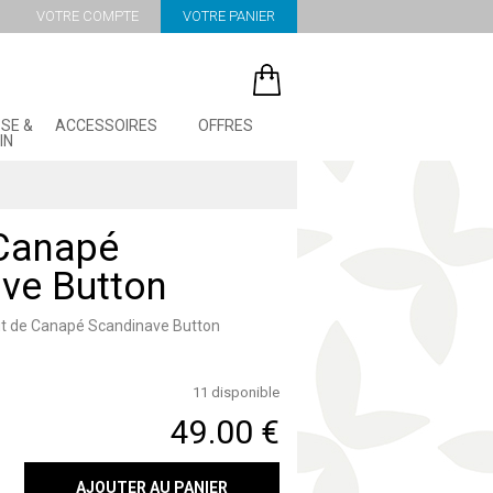
VOTRE COMPTE
VOTRE PANIER
SE &
ACCESSOIRES
OFFRES
IN
Canapé
ve Button
out de Canapé Scandinave Button
11 disponible
49.00
€
AJOUTER AU PANIER