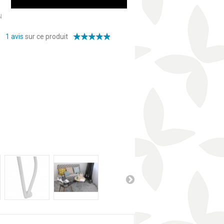
N
1
avis
sur ce produit