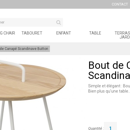
CONTACT
G CHAIR
TABOURET
ENFANT
TABLE
TERRAS
JARD
 de Canapé Scandinave Button
Bout de 
Scandina
Simple et élégant : B
Bien plus qu'une table..
Quantité :