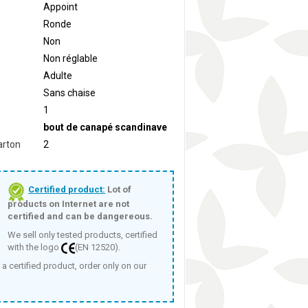
Appoint
Ronde
Non
Non réglable
Adulte
Sans chaise
1
bout de canapé scandinave
arton
2
Certified product:
Lot of
products on Internet are not
certified and can be dangereous.
We sell only tested products, certified
with the logo
(EN 12520).
 a certified product, order only on our