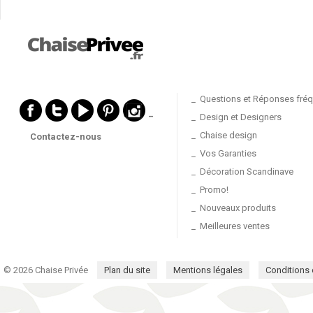
Questions et Réponses fré
_
Design et Designers
Chaise design
Contactez-nous
Vos Garanties
Décoration Scandinave
Promo!
Nouveaux produits
Meilleures ventes
© 2026 Chaise Privée
Plan du site
Mentions légales
Conditions d